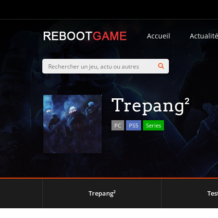
Accueil
Actualit
Trepang²
PC
PS5
Series
Trepang²
Tes