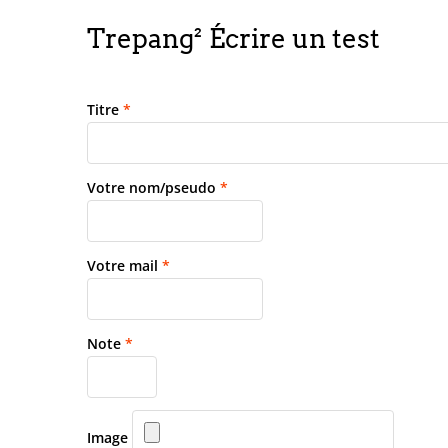
Trepang² Écrire un test
Titre
*
Votre nom/pseudo
*
Votre mail
*
Note
*
Image