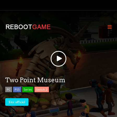
Two Point Museum
PC
PS5
Series
Switch 2
Site officiel