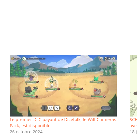
n
Le premier DLC payant de Dicefolk, le Will Chimeras
SCH
Pack, est disponible
ave
26 octobre 2024
18 