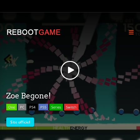
Zoe Begone!
One
PC
PS4
PS5
Series
Switch
Site officiel