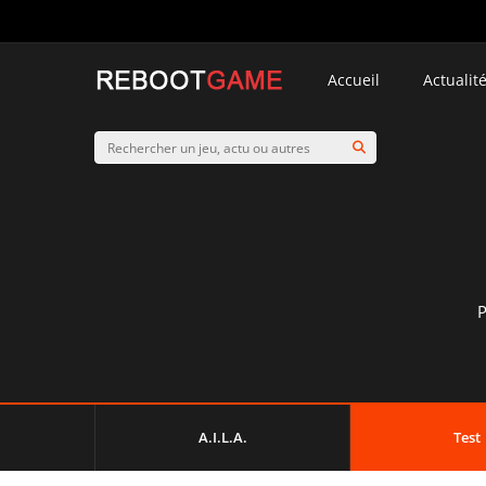
Accueil
Actualit
A.I.L.A.
Test