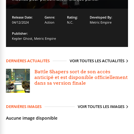
Release Date:
Genre:
Rating:
Developed By:
04/12/2024
Action
N.C.
Metric Empire
Publisher:
Kepler Ghost
,
Metric Empire
DERNIÈRES ACTUALITÉS
VOIR TOUTES LES ACTUALITÉS
Battle Shapers sort de son accès
anticipé et est disponible officiellement
dans sa version finale
DERNIÈRES IMAGES
VOIR TOUTES LES IMAGES
Aucune image disponible