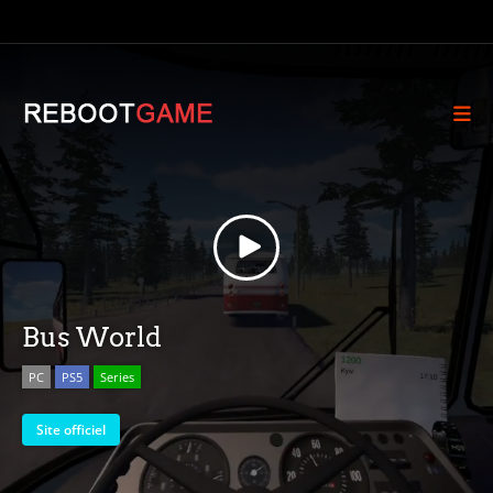
Bus World
PC
PS5
Series
Site officiel