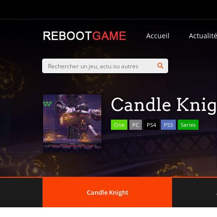
Accueil
Actualit
Candle Knig
One
PC
PS4
PS5
Series
Candle Knight