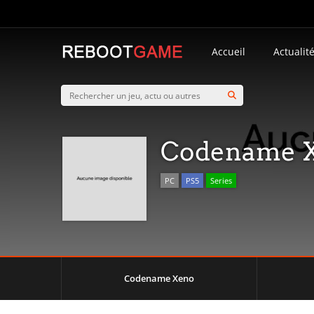
Accueil
Actualit
Codename 
PC
PS5
Series
Codename Xeno