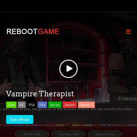
Vampire Therapist
One
PC
PS4
PS5
Series
Switch
Switch 2
Site officiel