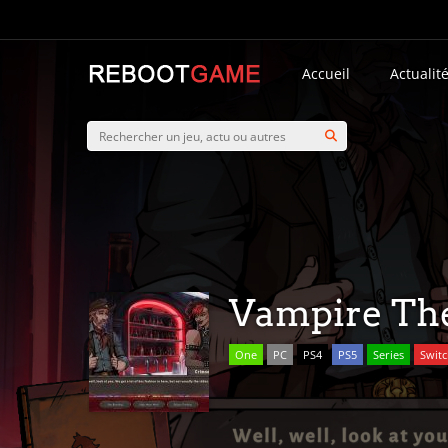
Accueil
Actualit
Vampire The
One
PC
PS4
PS5
Series
Swit