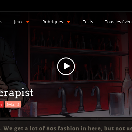
és
Jeux
Rubriques
Tests
Tous les évé
rapist
ch
Switch 2