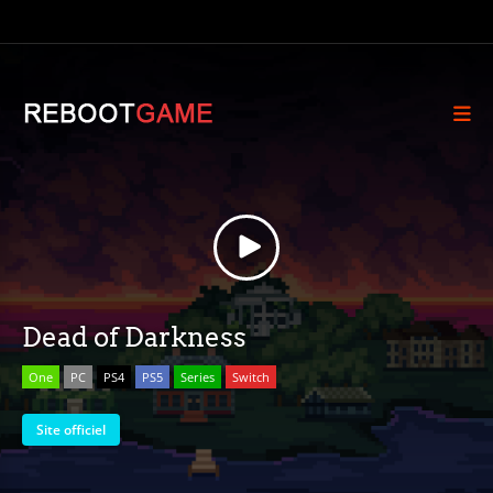
Dead of Darkness
One
PC
PS4
PS5
Series
Switch
Site officiel