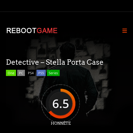
Detective – Stella Porta Case
One
PC
PS4
PS5
Series
6.5
HONNÊTE