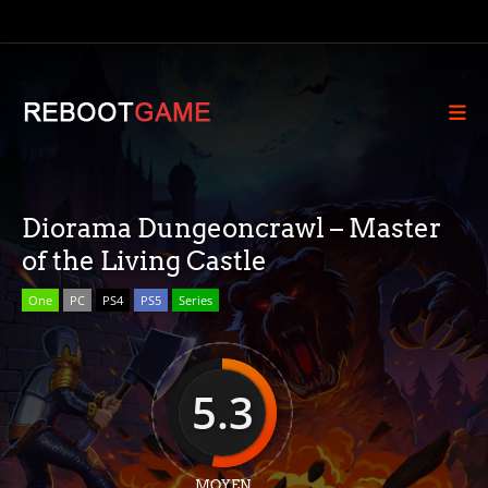
Diorama Dungeoncrawl – Master
of the Living Castle
One
PC
PS4
PS5
Series
5.3
MOYEN