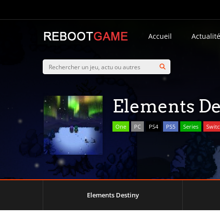
Accueil
Actualit
Elements De
One
PC
PS4
PS5
Series
Swit
Elements Destiny