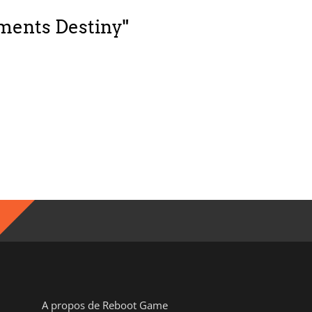
ements Destiny"
A propos de Reboot Game