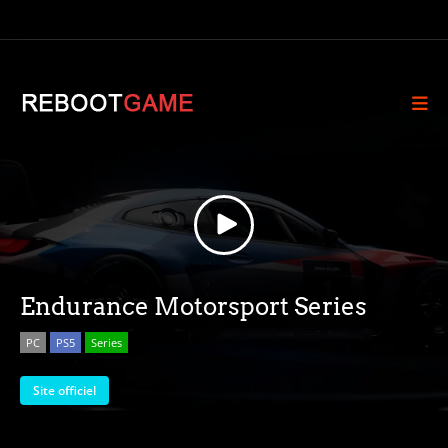
Endurance Motorsport Series
PC
PS5
Series
Site officiel