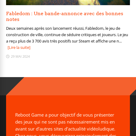
Fabledom : Une bande-annonce avec des bonnes
notes
Deux semaines après son lancement réussi, Fabledom, le jeu de
construction de ville, continue de séduire critiques et joueurs. Le jeu
a reçu plus de 3 700 avis très positifs sur Steam et affiche une n...
[Lire la suite]
29 MAI 2024
Reboot Game a pour objectif de vous présenter
des jeux qui ne sont pas nécessairement mis en
avant sur d'autres sites d'actualité vidéoludique.
Chez nous, vous découvrirez principalement des