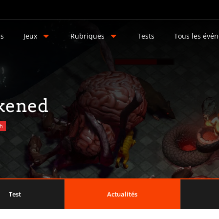
és
Jeux
Rubriques
Tests
Tous les évé
kened
ch
Test
Actualités