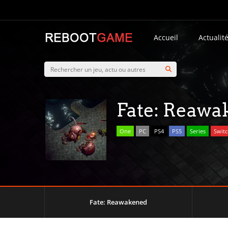
Accueil
Actualit
Fate: Reawa
One
PC
PS4
PS5
Series
Swit
Fate: Reawakened