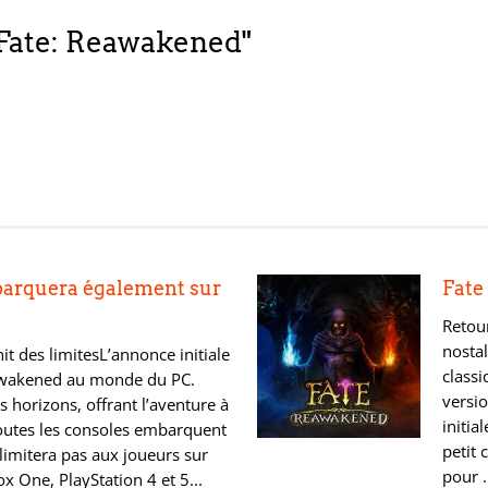
 "Fate: Reawakened"
barquera également sur
Fate
Retou
nostal
t des limitesL’annonce initiale
class
eawakened au monde du PC.
versi
s horizons, offrant l’aventure à
initia
Toutes les consoles embarquent
petit 
limitera pas aux joueurs sur
pour .
x One, PlayStation 4 et 5...