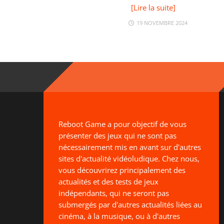
[Lire la suite]
19 NOVEMBRE 2024
Reboot Game a pour objectif de vous
présenter des jeux qui ne sont pas
nécessairement mis en avant sur d'autres
sites d'actualité vidéoludique. Chez nous,
vous découvrirez principalement des
actualités et des tests de jeux
indépendants, qui ne seront pas
submergés par d'autres actualités liées au
cinéma, à la musique, ou à d'autres