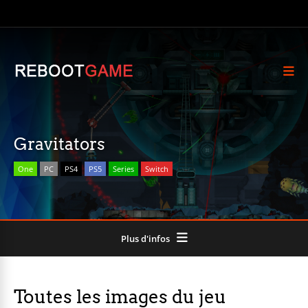
Gravitators
One
PC
PS4
PS5
Series
Switch
Plus d'infos
Toutes les images du jeu