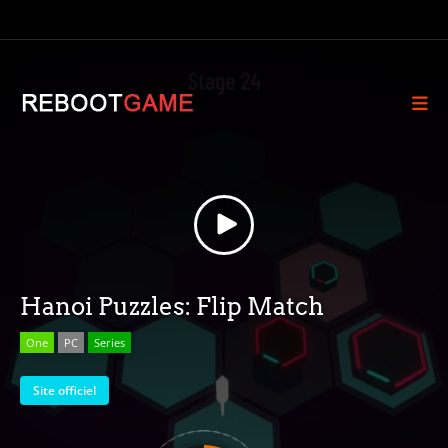
Hanoi Puzzles: Flip Match
One
PC
Series
Site officiel