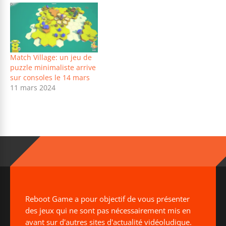
Match Village: un jeu de
puzzle minimaliste arrive
sur consoles le 14 mars
11 mars 2024
Reboot Game a pour objectif de vous présenter
des jeux qui ne sont pas nécessairement mis en
avant sur d'autres sites d'actualité vidéoludique.