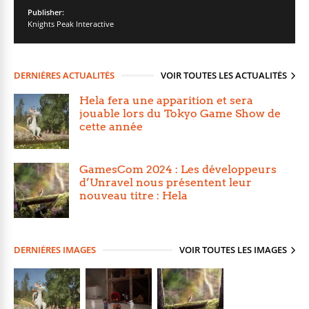
Publisher:
Knights Peak Interactive
DERNIÈRES ACTUALITÉS
VOIR TOUTES LES ACTUALITÉS
Hela fera une apparition et sera
jouable lors du Tokyo Game Show de
cette année
GamesCom 2024 : Les développeurs
d’Unravel nous présentent leur
nouveau titre : Hela
DERNIÈRES IMAGES
VOIR TOUTES LES IMAGES