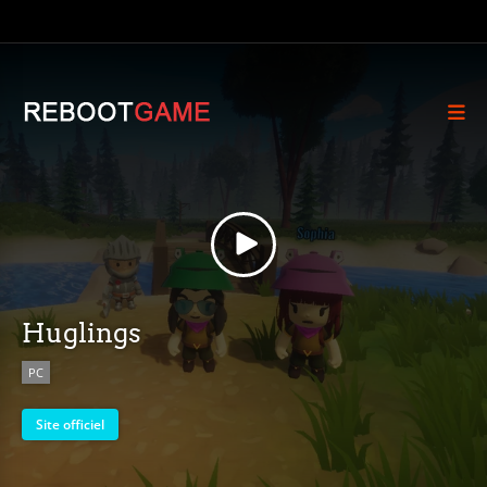
Huglings
PC
Site officiel