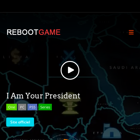
I Am Your President
One
PC
PS5
Series
Site officiel