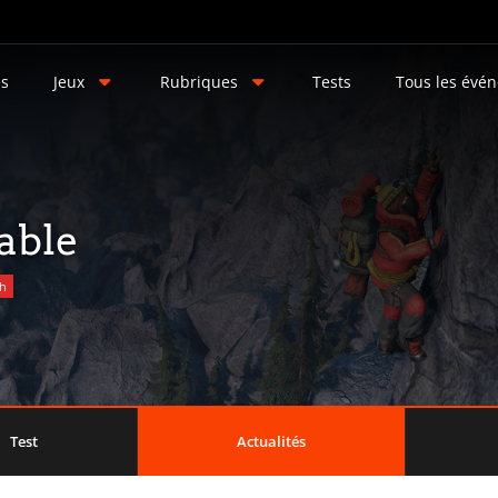
és
Jeux
Rubriques
Tests
Tous les évé
able
ch
Test
Actualités