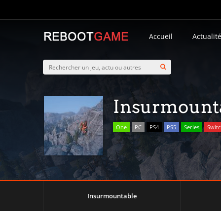
Accueil
Actualit
Insurmount
One
PC
PS4
PS5
Series
Swit
Insurmountable