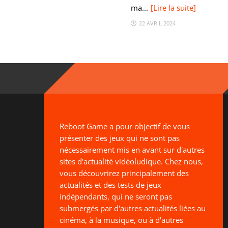
ma...
[Lire la suite]
22 AVRIL 2024
Reboot Game a pour objectif de vous
présenter des jeux qui ne sont pas
nécessairement mis en avant sur d'autres
sites d'actualité vidéoludique. Chez nous,
vous découvrirez principalement des
actualités et des tests de jeux
indépendants, qui ne seront pas
submergés par d'autres actualités liées au
cinéma, à la musique, ou à d'autres