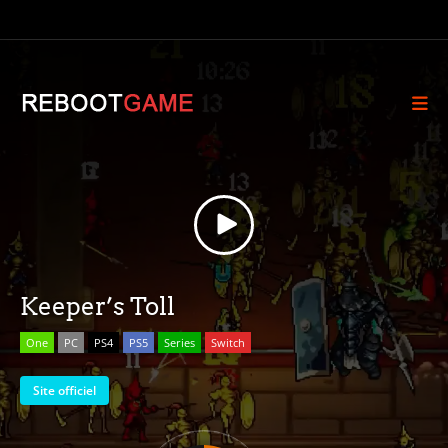
Keeper’s Toll
One
PC
PS4
PS5
Series
Switch
Site officiel