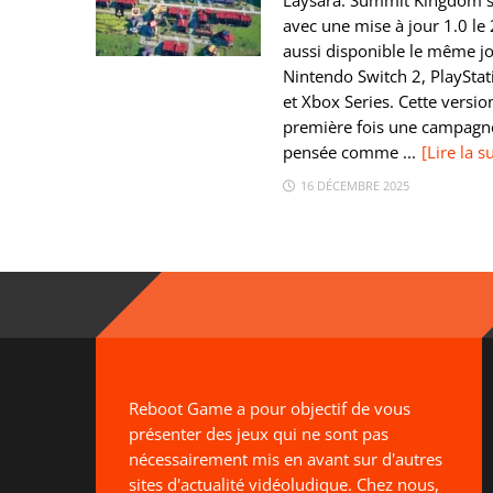
Laysara: Summit Kingdom so
avec une mise à jour 1.0 le 
aussi disponible le même j
Nintendo Switch 2, PlayStat
et Xbox Series. Cette versio
première fois une campagn
pensée comme ...
[Lire la s
16 DÉCEMBRE 2025
Reboot Game a pour objectif de vous
présenter des jeux qui ne sont pas
nécessairement mis en avant sur d'autres
sites d'actualité vidéoludique. Chez nous,