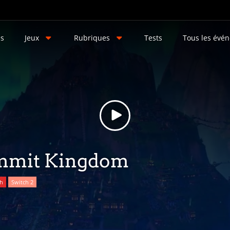
és
Jeux
Rubriques
Tests
Tous les évé
ummit Kingdom
ch
Switch 2