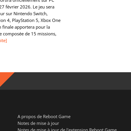
rtira officiellement sur PC
27 février 2026. Le jeu sera
our sur Nintendo Switch,
ion 4, PlayStation 5, Xbox One
n finale apportera pour la
e composée de 15 missions,
uite]
A propos de Reboot Game
Notes de mise à jour
Notes de mise à jour de l'extension Reboot Game