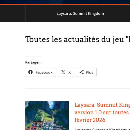
Laysara: Summit Kingdom
Toutes les actualités du je
Partager :
Facebook
X
Plus
Laysara: Summit Kin
version 1.0 sur toutes
février 2026