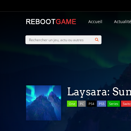
Accueil
Actualit
Laysara: S
One
PC
PS4
PS5
Series
Swit