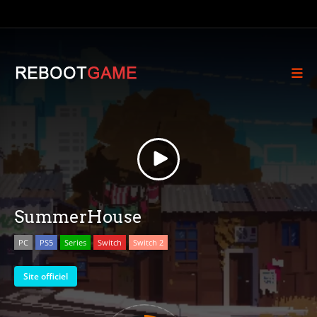
SummerHouse
PC
PS5
Series
Switch
Switch 2
Site officiel