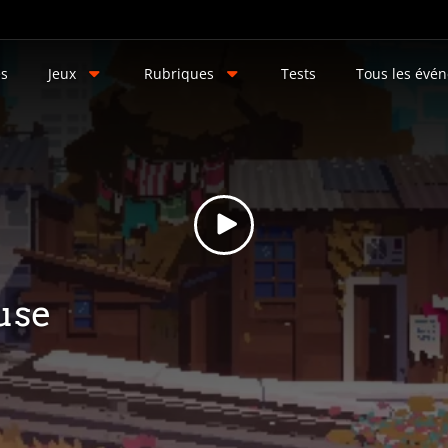
és
Jeux
Rubriques
Tests
Tous les évé
use