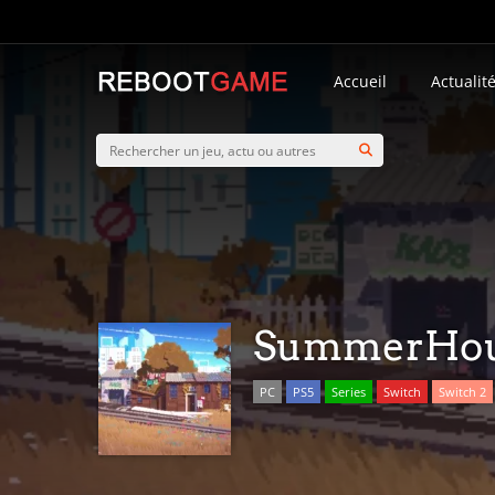
Accueil
Actualit
SummerHo
PC
PS5
Series
Switch
Switch 2