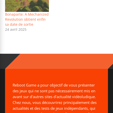
Bonaparte: A Mechanized
Revolution obtient enfin
sa date de sortie
24 avril 2025
Reboot Game a pour objectif de vous présenter
des jeux qui ne sont pas nécessairement mis en
avant sur d'autres sites d'actualité vidéoludique.
Chez nous, vous découvrirez principalement des
actualités et des tests de jeux indépendants, qui