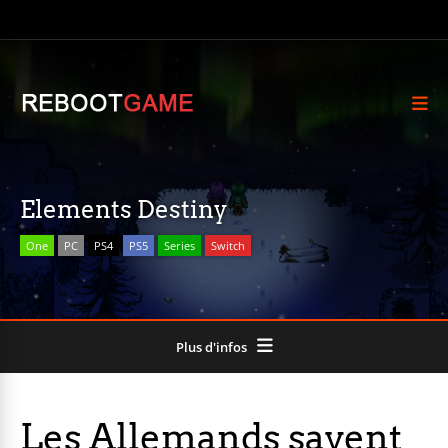
Elements Destiny
One
PC
PS4
PS5
Series
Switch
Plus d'infos
Les Allemands savent