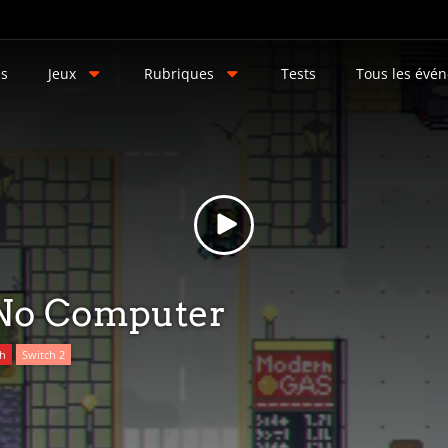
és
Jeux
Rubriques
Tests
Tous les évé
No Computer
ch
Switch 2