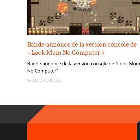
Bande-annonce de la version console de
« Look Mum No Computer »
Bande-annonce de la version console de "Look Mu
No Computer"
3 DÉCEMBRE 2025