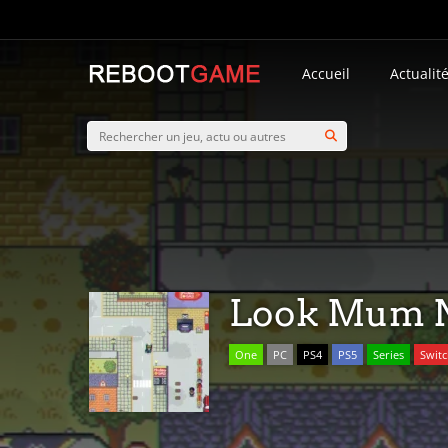
Accueil
Actualit
Look Mum 
One
PC
PS4
PS5
Series
Swit