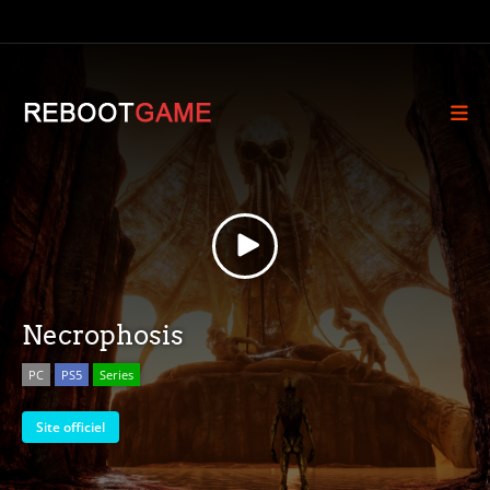
Necrophosis
PC
PS5
Series
Site officiel