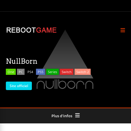
NullBorn
One
PC
PS4
PS5
Series
Switch
Switch 2
Site officiel
Plus d'infos