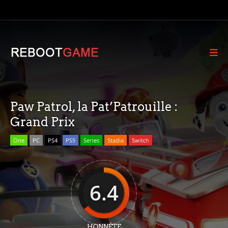
Paw Patrol, la Pat’Patrouille :
Grand Prix
One
PC
PS4
PS5
Series
Stadia
Switch
6.4
HONNÊTE