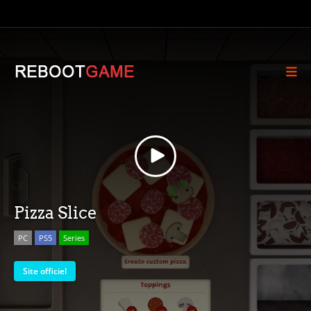
Pizza Slice
PC
PS5
Series
Site officiel