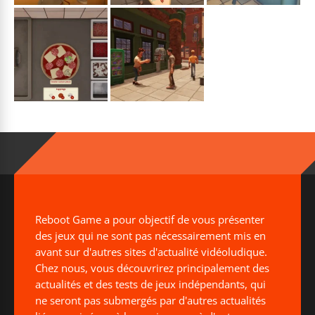
Reboot Game a pour objectif de vous présenter
des jeux qui ne sont pas nécessairement mis en
avant sur d'autres sites d'actualité vidéoludique.
Chez nous, vous découvrirez principalement des
actualités et des tests de jeux indépendants, qui
ne seront pas submergés par d'autres actualités