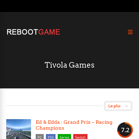
Tivola Games
Ed & Edda : Grand Prix – Racing
Champions
7.2
PC
PS5
Series
Switch