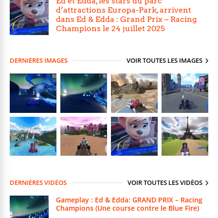
Ed et Edda, les stars du parc
d’attractions Europa-Park, arrivent
dans Ed & Edda : Grand Prix – Racing
Champions le 24 juillet 2025
DERNIÈRES IMAGES
VOIR TOUTES LES IMAGES
DERNIÈRES VIDÉOS
VOIR TOUTES LES VIDÉOS
Gameplay : Ed & Edda: GRAND PRIX – Racing
Champions (Une course contre le Blue Fire)