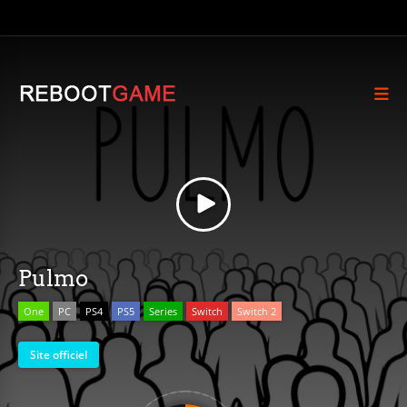
Pulmo
One
PC
PS4
PS5
Series
Switch
Switch 2
Site officiel