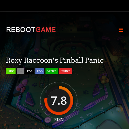
Roxy Raccoon’s Pinball Panic
One
PC
PS4
PS5
Series
Switch
7.8
BIEN