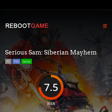
Serious Sam: Siberian Mayhem
PC
PS5
Series
7.5
BIEN