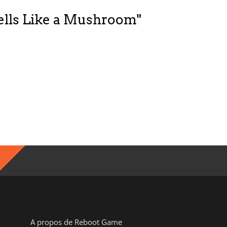
mells Like a Mushroom"
A propos de Reboot Game