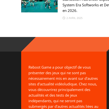
System Era Softworks et Dev
en 2026.
2 AVRIL 2025
Reboot Game a pour objectif de vous
présenter des jeux qui ne sont pas
nécessairement mis en avant sur d'autres
sites d'actualité vidéoludique. Chez nous,
vous découvrirez principalement des
actualités et des tests de jeux
indépendants, qui ne seront pas
submergés par d'autres actualités liées au