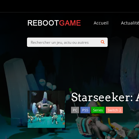
Accueil
Actualit
Starseeker: 
PC
PS5
Series
Switch 2