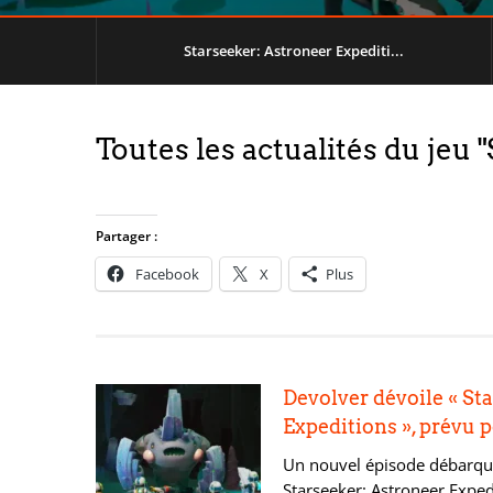
Starseeker: Astroneer Expediti...
Toutes les actualités du jeu
Partager :
Facebook
X
Plus
Devolver dévoile « St
Expeditions », prévu 
Un nouvel épisode débarque
Starseeker: Astroneer Exped