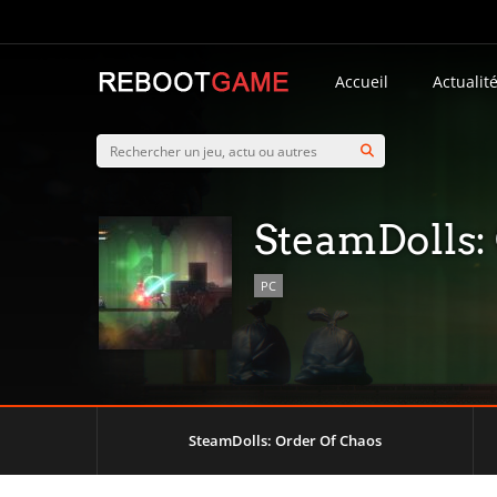
Accueil
Actualit
SteamDolls:
PC
SteamDolls: Order Of Chaos