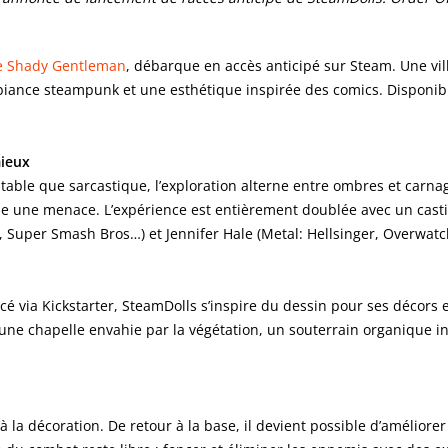
e Shady Gentleman
, débarque en accès anticipé sur Steam. Une vil
 ambiance steampunk et une esthétique inspirée des comics. Disponi
mieux
le que sarcastique, l’exploration alterne entre ombres et carnage.
che une menace. L’expérience est entièrement doublée avec un ca
, Super Smash Bros…) et Jennifer Hale (Metal: Hellsinger, Overwatc
cé via Kickstarter, SteamDolls s’inspire du dessin pour ses décor
: une chapelle envahie par la végétation, un souterrain organique 
à la décoration. De retour à la base, il devient possible d’amélior