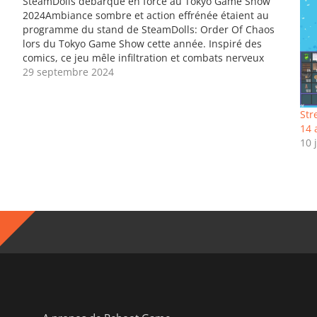
SteamDolls débarque en force au Tokyo Game Show
2024Ambiance sombre et action effrénée étaient au
programme du stand de SteamDolls: Order Of Chaos
lors du Tokyo Game Show cette année. Inspiré des
comics, ce jeu mêle infiltration et combats nerveux
dans un univers steampunk. L’événement a été
29 septembre 2024
l’occasion idéale pour…
Str
14 
10 