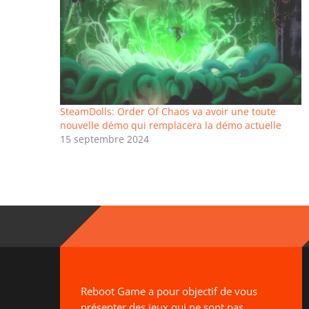
SteamDolls: Order Of Chaos va avoir une toute
nouvelle démo qui remplacera la démo actuelle
15 septembre 2024
Reboot Game a pour objectif de vous
présenter des jeux qui ne sont pas