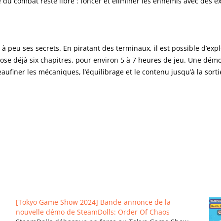
du combat reste libre : foncer et éliminer les ennemis avec des ex
 à peu ses secrets. En piratant des terminaux, il est possible d’expl
ose déjà six chapitres, pour environ 5 à 7 heures de jeu. Une démo
ufiner les mécaniques, l’équilibrage et le contenu jusqu’à la sortie
[Tokyo Game Show 2024] Bande-annonce de la
nouvelle démo de SteamDolls: Order Of Chaos