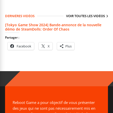
DERNIÈRES VIDÉOS
VOIR TOUTES LES VIDÉOS
[Tokyo Game Show 2024] Bande-annonce de la nouvelle
démo de SteamDolls: Order Of Chaos
Partager :
Facebook
X
Plus
Reboot Game a pour objectif de vous présenter
des jeux qui ne sont pas nécessairement mis en