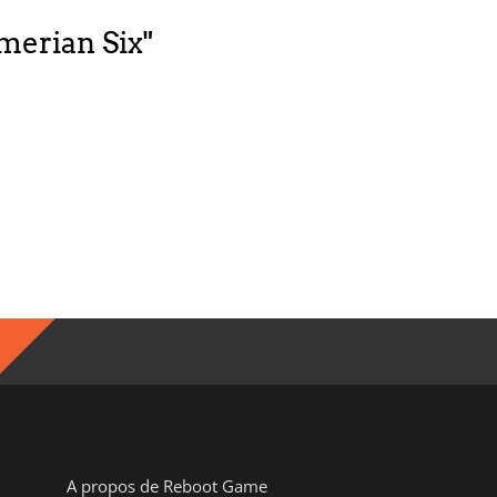
merian Six"
A propos de Reboot Game