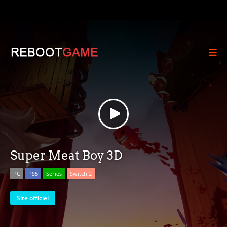
Super Meat Boy 3D
PC
PS5
Series
Switch 2
Site officiel