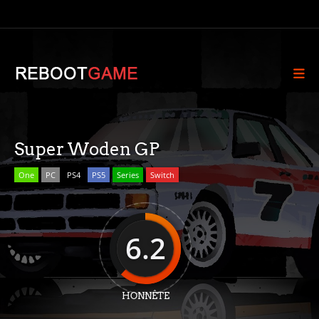
Super Woden GP
One
PC
PS4
PS5
Series
Switch
6.2
HONNÊTE