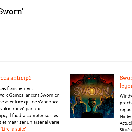
"Sworn"
cès anticipé
Swor
lége
pas franchement
walk Games lancent Sworn en
Windw
ne aventure qui ne s’annonce
proch
Avalon rongé par une
rogue-
pe, il faudra compter sur les
Ninten
 et maîtriser un arsenal varié
Actuel
[Lire la suite]
Situé