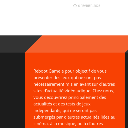
6 FÉVRIER 2025
Reboot Game a pour objectif de vous
présenter des jeux qui ne sont pas
nécessairement mis en avant sur d'autres
sites d'actualité vidéoludique. Chez nous,
vous découvrirez principalement des
actualités et des tests de jeux
indépendants, qui ne seront pas
submergés par d'autres actualités liées au
cinéma, à la musique, ou à d'autres