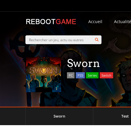
Accueil
Actualit
Sworn
PC
PS5
Series
Switch
Sworn
Test