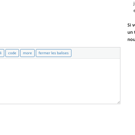
Si 
un 
nou