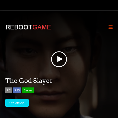
The God Slayer
PC
PS5
Series
Site officiel