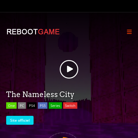
The Nameless City
One
PC
PS4
PS5
Series
Switch
Site officiel